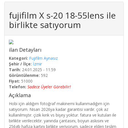
fujifilm X s-20 18-55lens ile
birlikte satıyorum
ilan Detayları
Kategori:
Fujifilm Aynasız
Şehir / İlçe:
İzmir
Tarih:
24.01.2025 - 11:59
Görüntülenme:
592
Fiyat:
51000
Telefon:
Sadece Üyeler Görebilir!
Açıklama
Hobi için aldığım fotoğraf makinemi kullanmadığım için
satıyorum. Nisan 2026ya kadar garantisi vardır. çok az
kullanılmıştır. çizik kırık vs bişey yoktur. fatura ve kutuları ile
birlikte verilecektir. yanında çantasını, boyun askısını ve
256gb hafıza kartını birlikte veriyorum. sadece elden teslim