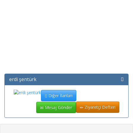
erdi şentürk
Diğer İlanları
Ziyaretçi Defteri
Mesaj Gönder