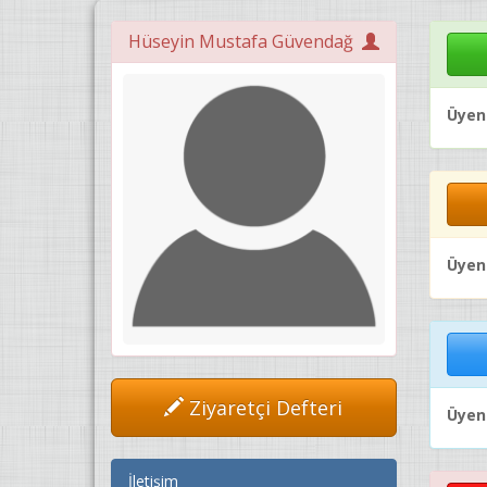
Hüseyin Mustafa Güvendağ
Üyeni
Üyeni
Ziyaretçi Defteri
Üyeni
İletişim